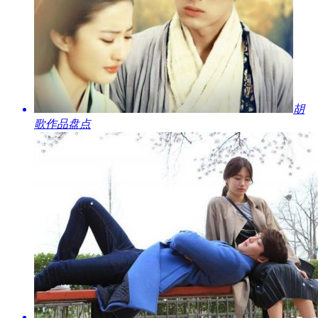
​胡
歌作品盘点