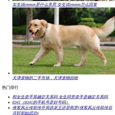
​女生说emmm是什么意思 女生说emmm怎么回复
​天津宠物的二手市场，天津宠物回收
热门排行
​和女生牵手算确定关系吗 女生同意牵手是确定关系吗
​8341（8341的手机号是好号码）
​侠客风云传前传开局选龙王还是阎罗(侠客风云传前传谷
月轩初始武功)