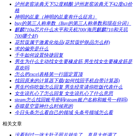
​泸州老窖浓典天下52度精酿 泸州老窖浓典天下42度n3价
格
​神明的乩童（神明的乩童有什么征兆）
​buy的第三人称单数（Buy的第三人称单数和现在分词）
​麒麟710a芯片什么水平和天机700(海思麒麟710和天玑
700哪个好)
​花皙蔻属于激素化妆品(花皙蔻护肤品怎么样)
​求的偏旁是什么
​千牛如何设置快捷回复
​男生为什么主动找女生要橡皮筋 男生找女生要橡皮筋是
喜欢吗
​怎么把excel表格第一行固定置顶
​找回原来的计算器下载(如何找回手机自带计算器)
​男生约你吃饭怎么回复 男生经常请你吃饭代表什么
​女生说扎心了怎么回复 女生说扎心了什么意思
​steam怎么找回账号密码(steam账户名称和账号一样吗)
​吞噬星空雷神什么时候死的
​今日头条怎么看自己的领域 头条号领域怎么看
相关文章
​没看到过一张大肚子照片就生了，真是太低调了