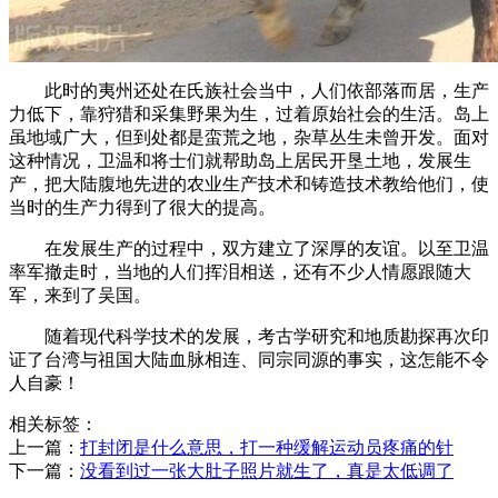
此时的夷州还处在氏族社会当中，人们依部落而居，生产
力低下，靠狩猎和采集野果为生，过着原始社会的生活。岛上
虽地域广大，但到处都是蛮荒之地，杂草丛生未曾开发。面对
这种情况，卫温和将士们就帮助岛上居民开垦土地，发展生
产，把大陆腹地先进的农业生产技术和铸造技术教给他们，使
当时的生产力得到了很大的提高。
在发展生产的过程中，双方建立了深厚的友谊。以至卫温
率军撤走时，当地的人们挥泪相送，还有不少人情愿跟随大
军，来到了吴国。
随着现代科学技术的发展，考古学研究和地质勘探再次印
证了台湾与祖国大陆血脉相连、同宗同源的事实，这怎能不令
人自豪！
相关标签：
上一篇：
​打封闭是什么意思，打一种缓解运动员疼痛的针
下一篇：
​没看到过一张大肚子照片就生了，真是太低调了