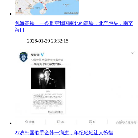
​包海高铁，一条贯穿我国南北的高铁，北至包头，南至
海口
2026-01-29 23:32:15
​27岁韩国歌手金韩一病逝，年纪轻轻让人惋惜