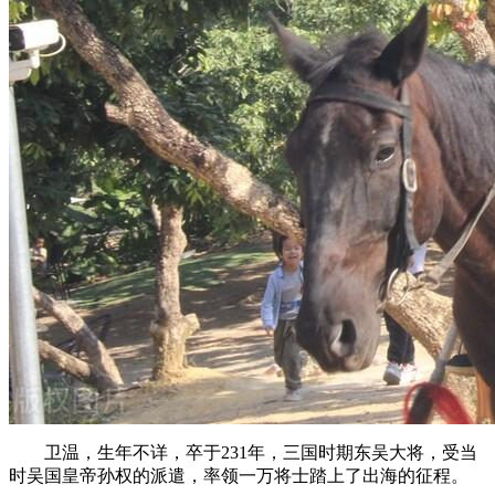
卫温，生年不详，卒于231年，三国时期东吴大将，受当
时吴国皇帝孙权的派遣，率领一万将士踏上了出海的征程。