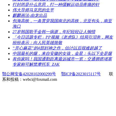
​打封闭是什么意思，打一种缓解运动员疼痛的针
​伟大导师马克思的生平
​麒麟画法-由龙出品
​包海高铁，一条贯穿我国南北的高铁，北至包头，南至
海口
​27岁韩国歌手金韩一病逝，年纪轻轻让人惋惜
​「今日话题专栏」PP视频《老虎队》结局引泪奔，网友
纷纷表示：向人民英雄致敬
​“开心麻花”的4部封神之作，估计以后很难超越了
​中国最长的腿，来自安徽的女孩，金星：头以下全是腿
​有你家吗！我国通勤距离最远城市一览：交通拥挤堵塞
专家称可解禁摩托车_ZAK
鄂公网安备42028102000299号
鄂ICP备2023015117号
联
系和投稿：webci@foxmail.com